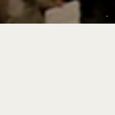
Acoustique & Conseil assure la
conception acoustique des lieux
culturels : salles de concert,
opéras, théâtres, centres de
danse, auditoriums,
discothèques, cinémas,
médiathèques, musées, lieux
d’exposition temporaires, lieux