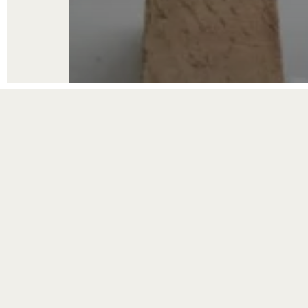
Actualités
Accélérons la décarbonation,
tout en maîtrisant l’acoustique