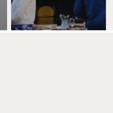
Actualités
On fête la première bougie de