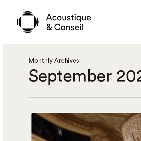
Skip
to
main
content
Monthly Archives
September 20
Acoustique
&
Réemploi