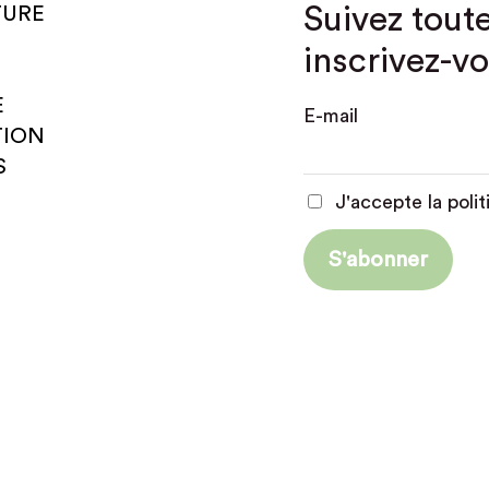
Suivez toute
TURE
inscrivez-vo
E
E-mail
TION
S
J'accepte la polit