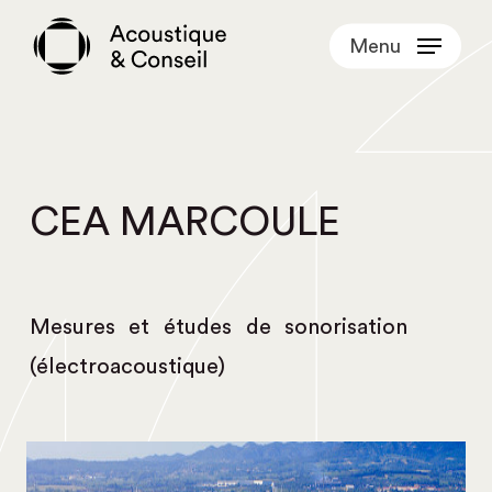
Skip
Menu
to
main
content
CEA MARCOULE
Mesures et études de sonorisation
(électroacoustique)