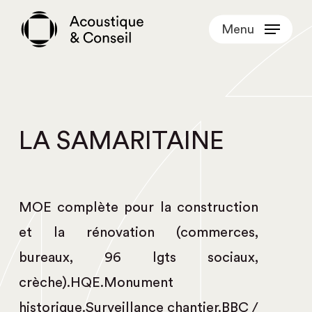
Skip
Menu
to
main
content
LA SAMARITAINE
MOE complète pour la construction
et la rénovation (commerces,
bureaux, 96 lgts sociaux,
crèche).HQE.Monument
historique.Surveillance chantier.BBC /