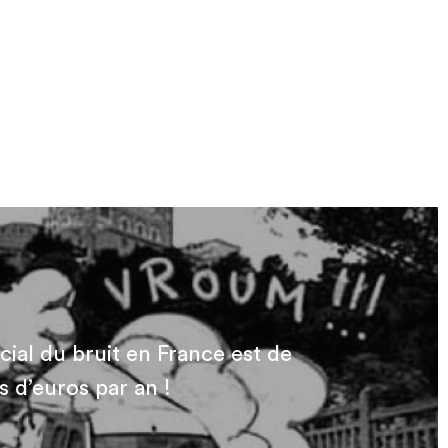
cial du bruit en France est de
s d’euros par an !