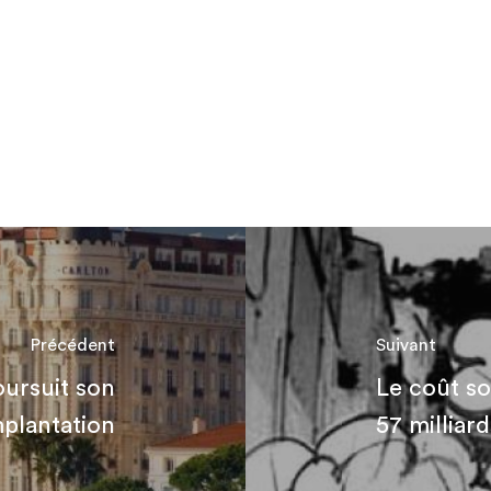
Précédent
Suivant
oursuit son
Le coût so
mplantation
57 milliard