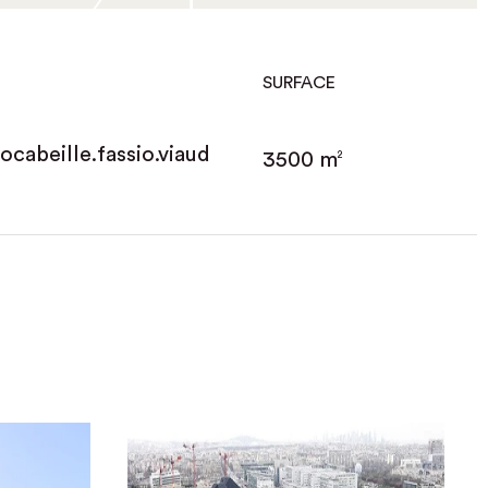
SURFACE
abeille.fassio.viaud
3500 m
2