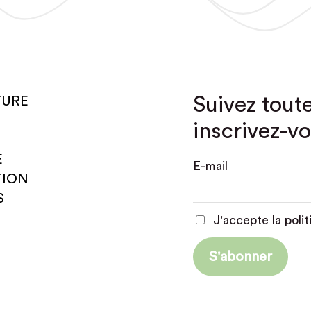
Suivez toute
TURE
inscrivez-vo
E
E-mail
TION
S
J'accepte la polit