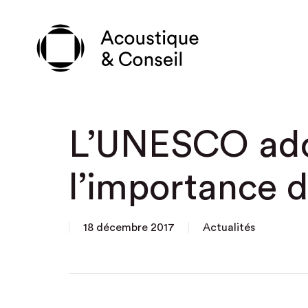
Skip
to
main
content
L’UNESCO adop
l’importance 
18 décembre 2017
Actualités