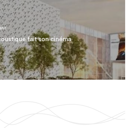
ant
coustique fait son cinéma